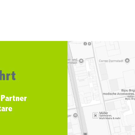
hrt
 Partner
tare